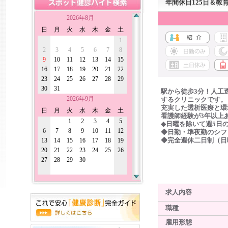
年間休日125日＆
2026年8月
日
月
火
水
木
金
土
1
2
3
4
5
6
7
8
9
10
11
12
13
14
15
16
17
18
19
20
21
22
23
24
25
26
27
28
29
30
31
駅から徒歩3分！人工
2026年9月
するクリニックです。
充実した透析医療と環
日
月
火
水
木
金
土
看護師経験が3年以上
1
2
3
4
5
◆日曜を除いて週5日
6
7
8
9
10
11
12
◆日勤・準夜勤のシフ
13
14
15
16
17
18
19
◆完全週休二日制（日
20
21
22
23
24
25
26
27
28
29
30
求人内容
職種
雇用形態