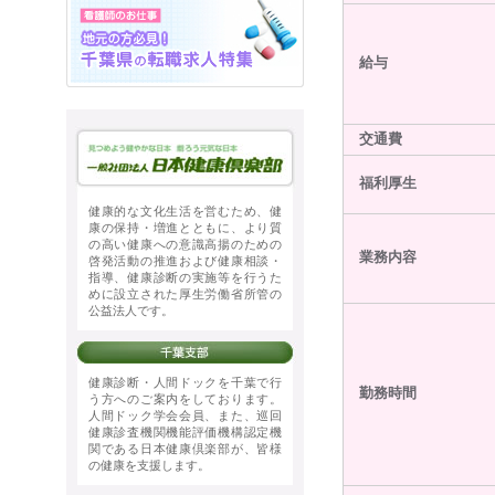
給与
交通費
福利厚生
健康的な文化生活を営むため、健
康の保持・増進とともに、より質
の高い健康への意識高揚のための
業務内容
啓発活動の推進および健康相談・
指導、健康診断の実施等を行うた
めに設立された厚生労働省所管の
公益法人です。
健康診断・人間ドックを千葉で行
勤務時間
う方へのご案内をしております。
人間ドック学会会員、また、巡回
健康診査機関機能評価機構認定機
関である日本健康倶楽部が、皆様
の健康を支援します。