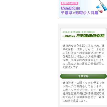
健康的な文化生活を営むため、健
康の保持・増進とともに、より質
の高い健康への意識高揚のための
啓発活動の推進および健康相談・
指導、健康診断の実施等を行うた
めに設立された厚生労働省所管の
公益法人です。
健康診断・人間ドックを千葉で行
う方へのご案内をしております。
人間ドック学会会員、また、巡回
健康診査機関機能評価機構認定機
関である日本健康倶楽部が、皆様
の健康を支援します。