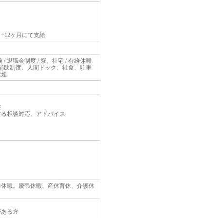
）
円）÷12ヶ月にて支給
険 / 退職金制度 / 寮、社宅 / 有給休暇
補助制度、人間ドック、社食、駐車
禁煙
整
する相談対応、アドバイス
冬季休暇。慶弔休暇、産休育休、介護休
がある方