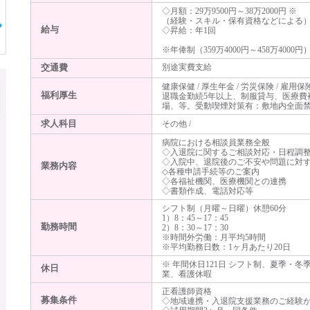
◇月額：29万9500円～38万2000円 ※
（経験・スキル・保有資格などによる
給与
◇昇給：年1回
※年俸制（359万4000円～458万4000
交通費
別途実費支給
健康保健 / 厚生年金 / 労災保険 / 雇用保
福利厚生
退職金勤続5年以上、制服貸与、医療費
場、等。受動喫煙対策有：敷地内全面
求人科目
その他 /
病院における相談員業務全般
◇入退院に関するご相談対応・日程調
◇入院中、退院後のご不安や問題に対
業務内容
◇各種申請手続等のご案内
◇各福祉機関、医療機関との連携
◇書類作成、電話対応等
シフト制（月曜～日曜）休憩60分
1）8：45～17：45
勤務時間
2）8：30～17：30
※時間外労働：月平均5時間
※平均勤務日数：1ヶ月あたり20日
※ 年間休日121日 シフト制、夏季・
休日
業、看護休暇
正看護師資格
募集条件
◇地域連携・入退院支援業務のご経験