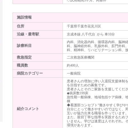
◇試用期間3ヶ月、同条件
施設情報
住所
千葉県千葉市花見川区
沿線・最寄駅
京成本線 八千代台 から 車10分
内科、消化器内科、循環器内科、脳神経
診療科目
科、脳神経外科、乳腺外科、肛門外科
科、精神科、リハビリテーション科、
救急指定
二次救急医療機関
職員数
約400人
病院カテゴリー
一般病院
患者さんの増加に伴い入退院支援体制
を目指すための募集です。
患者さんとそのご家族を支援してくだ
◆病床数199床
急性期一般病棟、地域包括ケア病棟、
棟
◆看護部コンセプト“働きやすく学びや
紹介コメント
自分にとって働きやすいのではなく、
互いが協力出来る職場を作っています
また、親切丁寧な指導を実践するため
いません。学びは速度は人それぞれ。
環境があります。