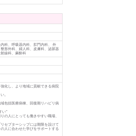
内科、呼吸器内科、肛門内科、 外
、整形外科、婦人科、皮膚科、泌尿器
放射線科、麻酔科
を強化し、より地域に貢献できる病院
さい。
地域包括医療病棟、回復期リハビリ病
すい”
周りの人にとっても働きやすい職場、
。
プリセプターシップには期限を設けて
その人に合わせた学びをサポートする