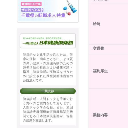
給与
交通費
健康的な文化生活を営むため、健
康の保持・増進とともに、より質
の高い健康への意識高揚のための
啓発活動の推進および健康相談・
福利厚生
指導、健康診断の実施等を行うた
めに設立された厚生労働省所管の
公益法人です。
健康診断・人間ドックを千葉で行
う方へのご案内をしております。
人間ドック学会会員、また、巡回
健康診査機関機能評価機構認定機
業務内容
関である日本健康倶楽部が、皆様
の健康を支援します。