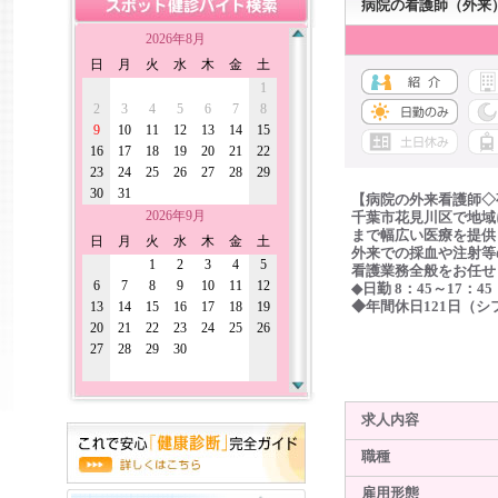
病院の看護師（外来
2026年8月
日
月
火
水
木
金
土
1
2
3
4
5
6
7
8
9
10
11
12
13
14
15
16
17
18
19
20
21
22
23
24
25
26
27
28
29
30
31
【病院の外来看護師◇
2026年9月
千葉市花見川区で地域
まで幅広い医療を提供
日
月
火
水
木
金
土
外来での採血や注射等
1
2
3
4
5
看護業務全般をお任せ
6
7
8
9
10
11
12
◆日勤 8：45～17：45
13
14
15
16
17
18
19
◆年間休日121日（シ
20
21
22
23
24
25
26
27
28
29
30
求人内容
職種
雇用形態