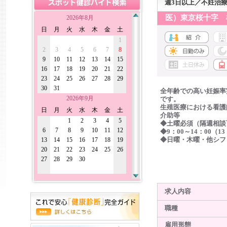
週3日以上／不妊治
医）東京桜十字 
2026年8月
日
月
火
水
木
金
土
1
2
3
4
5
6
7
8
9
10
11
12
13
14
15
16
17
18
19
20
21
22
23
24
25
26
27
28
29
30
31
全年齢での高い妊娠率
2026年9月
です。
生殖医療における看護
日
月
火
水
木
金
土
介助等
1
2
3
4
5
◆土曜必須（隔週相談
6
7
8
9
10
11
12
◆9：00～14：00（1
13
14
15
16
17
18
19
◆日曜・木曜・他シフ
20
21
22
23
24
25
26
27
28
29
30
求人内容
職種
雇用形態