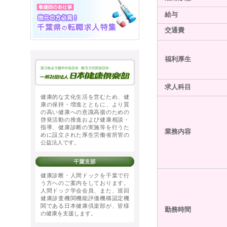
給与
交通費
福利厚生
求人科目
健康的な文化生活を営むため、健
康の保持・増進とともに、より質
の高い健康への意識高揚のための
啓発活動の推進および健康相談・
指導、健康診断の実施等を行うた
業務内容
めに設立された厚生労働省所管の
公益法人です。
健康診断・人間ドックを千葉で行
う方へのご案内をしております。
人間ドック学会会員、また、巡回
健康診査機関機能評価機構認定機
関である日本健康倶楽部が、皆様
勤務時間
の健康を支援します。