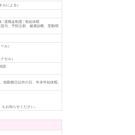
・スキルによる）
険 / 退職金制度 / 有給休暇
服貸与、予防注射、健康診断、受動喫
メール）
エクセル）
相談
）、他勤務日以外の日、年末年始休暇。
等）もお知らせください。