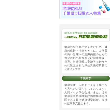
健康的な文化生活を営むため、健
康の保持・増進とともに、より質
の高い健康への意識高揚のための
啓発活動の推進および健康相談・
指導、健康診断の実施等を行うた
めに設立された厚生労働省所管の
公益法人です。
健康診断・人間ドックを千葉で行
う方へのご案内をしております。
人間ドック学会会員、また、巡回
健康診査機関機能評価機構認定機
関である日本健康倶楽部が、皆様
の健康を支援します。