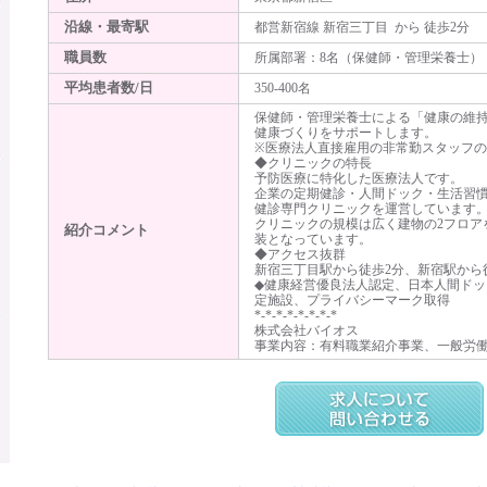
沿線・最寄駅
都営新宿線 新宿三丁目 から 徒歩2分
職員数
所属部署：8名（保健師・管理栄養士）
平均患者数/日
350-400名
保健師・管理栄養士による「健康の維
健康づくりをサポートします。
※医療法人直接雇用の非常勤スタッフ
◆クリニックの特長
予防医療に特化した医療法人です。
企業の定期健診・人間ドック・生活習
健診専門クリニックを運営しています
クリニックの規模は広く建物の2フロア
紹介コメント
装となっています。
◆アクセス抜群
新宿三丁目駅から徒歩2分、新宿駅から
◆健康経営優良法人認定、日本人間ド
定施設、プライバシーマーク取得
*-*-*-*-*-*-*-*
株式会社バイオス
事業内容：有料職業紹介事業、一般労