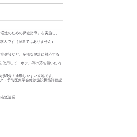
持増進のための保健指導」を実施し、
の求人です（派遣ではありません）
慣病健診など、多様な健診に対応する
。
を使用して、ホテル調の落ち着いた内
徒歩5分！通勤しやすい立地です。
ック・予防医療学会健診施設機能評価認
働者派遣業