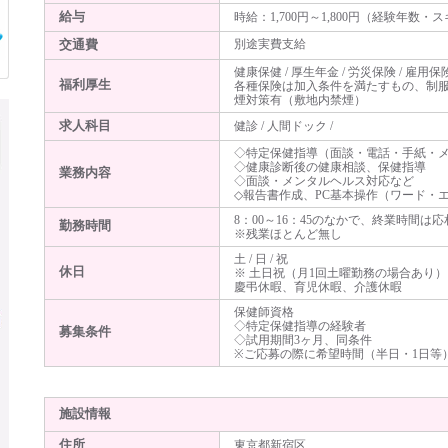
給与
時給：1,700円～1,800円（経験年数
交通費
別途実費支給
健康保健 / 厚生年金 / 労災保険 / 雇用保
福利厚生
各種保険は加入条件を満たすもの、制
煙対策有（敷地内禁煙）
求人科目
健診 / 人間ドック /
◇特定保健指導（面談・電話・手紙・
◇健康診断後の健康相談、保健指導
業務内容
◇面談・メンタルヘルス対応など
◇報告書作成、PC基本操作（ワード・
8：00～16：45のなかで、終業時間は応
勤務時間
※残業ほとんど無し
土 / 日 / 祝
休日
※ 土日祝（月1回土曜勤務の場合あり
慶弔休暇、育児休暇、介護休暇
保健師資格
◇特定保健指導の経験者
募集条件
◇試用期間3ヶ月、同条件
※ご応募の際に希望時間（半日・1日
施設情報
住所
東京都新宿区