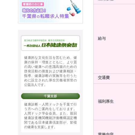
給与
健康的な文化生活を営むため、健
康の保持・増進とともに、より質
の高い健康への意識高揚のための
啓発活動の推進および健康相談・
指導、健康診断の実施等を行うた
交通費
めに設立された厚生労働省所管の
公益法人です。
福利厚生
健康診断・人間ドックを千葉で行
う方へのご案内をしております。
人間ドック学会会員、また、巡回
健康診査機関機能評価機構認定機
関である日本健康倶楽部が、皆様
の健康を支援します。
業務内容