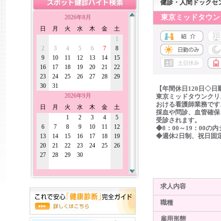
健診・人間ドックセ
東京ミッドタウン
2026年8月
日
月
火
水
木
金
土
1
2
3
4
5
6
7
8
9
10
11
12
13
14
15
16
17
18
19
20
21
22
23
24
25
26
27
28
29
30
31
【年間休日120日◇
2026年9月
東京ミッドタウンクリ
おける看護師業務です
日
月
火
水
木
金
土
採血や問診、血管確保
1
2
3
4
5
受診されます。
6
7
8
9
10
11
12
◆8：00～19：00の
13
14
15
16
17
18
19
◆週休2日制、祝日固
20
21
22
23
24
25
26
27
28
29
30
求人内容
職種
雇用形態