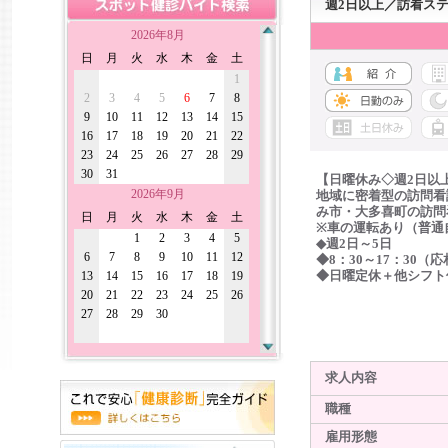
週2日以上／訪看ス
2026年8月
日
月
火
水
木
金
土
1
2
3
4
5
6
7
8
9
10
11
12
13
14
15
16
17
18
19
20
21
22
23
24
25
26
27
28
29
30
31
【日曜休み◇週2日以
2026年9月
地域に密着型の訪問看
み市・大多喜町の訪問
日
月
火
水
木
金
土
※車の運転あり（普通
1
2
3
4
5
◆週2日～5日
6
7
8
9
10
11
12
◆8：30～17：30（
13
14
15
16
17
18
19
◆日曜定休＋他シフト
20
21
22
23
24
25
26
27
28
29
30
求人内容
職種
雇用形態