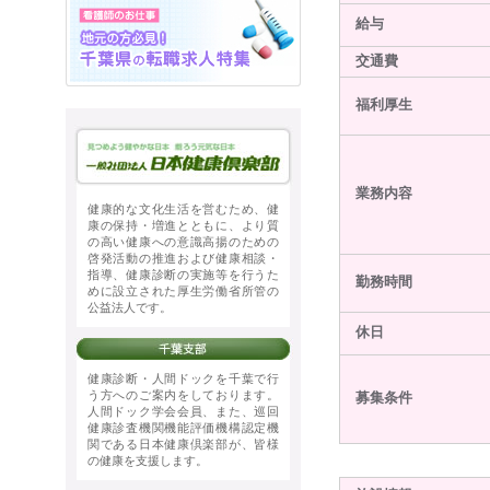
給与
交通費
福利厚生
業務内容
健康的な文化生活を営むため、健
康の保持・増進とともに、より質
の高い健康への意識高揚のための
啓発活動の推進および健康相談・
指導、健康診断の実施等を行うた
勤務時間
めに設立された厚生労働省所管の
公益法人です。
休日
健康診断・人間ドックを千葉で行
う方へのご案内をしております。
募集条件
人間ドック学会会員、また、巡回
健康診査機関機能評価機構認定機
関である日本健康倶楽部が、皆様
の健康を支援します。