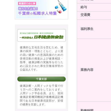
給与
交通費
福利厚生
健康的な文化生活を営むため、健
康の保持・増進とともに、より質
の高い健康への意識高揚のための
啓発活動の推進および健康相談・
指導、健康診断の実施等を行うた
めに設立された厚生労働省所管の
公益法人です。
業務内容
健康診断・人間ドックを千葉で行
う方へのご案内をしております。
人間ドック学会会員、また、巡回
健康診査機関機能評価機構認定機
関である日本健康倶楽部が、皆様
の健康を支援します。
勤務時間