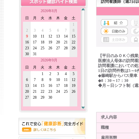
訪問看護師（週2日
2026年8月
日
月
火
水
木
金
土
1
2
3
4
5
6
7
8
9
10
11
12
13
14
15
16
17
18
19
20
21
22
23
24
25
26
27
28
29
30
31
【平日のみＯＫ◇残業
2026年9月
医療法人母体の訪問看
訪問看護においての処
日
月
火
水
木
金
土
1日の訪問件数は5～6
1
2
3
4
5
◆篠崎駅からバス乗車
6
7
8
9
10
11
12
◆8：30～17：30
13
14
15
16
17
18
19
◆月～日シフト制（週
20
21
22
23
24
25
26
27
28
29
30
求人内容
職種
雇用形態